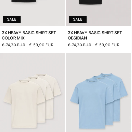
SALE
SALE
3X HEAVY BASIC SHIRT SET
3X HEAVY BASIC SHIRT SET
COLOR MIX
OBSIDIAN
Normaler
€ 74,70 EUR
Verkaufspreis
€ 59,90 EUR
Normaler
€ 74,70 EUR
Verkaufspreis
€ 59,90 EUR
Preis
Preis