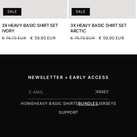
SALE
SALE
3X HEAVY BASIC SHIRT SET
3X HEAVY BASIC SHIRT SET
IVORY
ARCTIC
Normaler
€ 74,70 EUR
Verkaufspreis
€ 59,90 EUR
Normaler
€ 74,70 EUR
Verkaufspreis
€ 59,90 EUR
Preis
Preis
NEWSLETTER + EARLY ACCESS
ABONNIEREN
HOME
HEAVY BASIC SHIRTS
BUNDLES
JERSEYS
SUPPORT